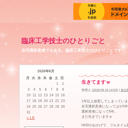
臨床工学技士のひとりごと
在宅透析患者でもある、臨床工学技士のひとりごとです
2026年8月
月
火
水
木
金
土
日
生きてますｗ
1
2
3
4
5
6
7
8
9
管理人
(
2018.09.19 14:53
)
|
未分
10
11
12
13
14
15
16
17
18
19
20
21
22
23
1年以上放置してしまってい
在宅透析患者になってはや5
24
25
26
27
28
29
30
透析患者になって6年。
31
まだ生きていますｗ
« 1月
HHDのおかげで、フルタイム