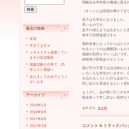
理解ある学科長や職場に恵ま
（オットには現場仕事ができ
息子は大学生になりました。
早いものです。
最近の投稿
息子の成人までは生きたいと
来年で目標達成ですｗ
近況
透析患者になってからはただ
生きてますｗ
れるというのは感慨深いもの
メチャクチャ放置してい
感謝の気持ちでいっぱいです
ますが近況報告
納税者の皆様ありがとうｗ
国家試験の引率で、25
我が子の子育てはほぼ終わり
年ぶりに母校へ
いろいろな学生がいますが、
あけましておめでとうご
を忘れるくらいに打ち込めて
ざいます
同じ技士を育成するという意
もう少し、あの世に行くのを
アーカイブ
税金貪って申し訳ない気持ち
2019年1月
カテゴリ
:
未分類
2018年9月
2017年8月
コメント & トラックバッ
2017年3月