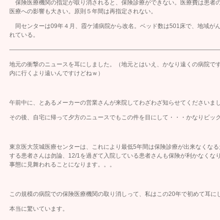
保険医療機関の指定が取り消されると、保険診療ができない。医療費は患者の
医療への影響も大きい。原則５年間は再指定されない。
同センターは09年４月、霞ケ浦病院から改名。ベッド数は501床で、地域が
れている。
————————————————————————————————————
地元の衝撃のニュースを耳にしました。（地元とはいえ、かなり遠くの病院で
内に行くより遠いんですけどねｗ）
午前中に、とあるメーカーの営業さんが来院してわざわざ知らせてくださいま
その後、自宅に帰って夕方のニュースでもこの件を目にして・・・かなりビッ
東京医大茨城医療センターは、これにより最低5年間は保険診療が出来なくなるた
する患者さんは勿論、12/1を過ぎて入院している患者さんも保険が利かなくな
事態に見舞われることになります。。。
この規模の病院での保険医療機関の取り消しって、私はこの20年で初めて耳に
本当に驚いています。