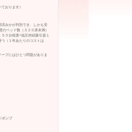
いております）
用済みかが判別でき、しかも安
程度のベッド数（３２０床未満）
１５０台程度+低圧持続吸引器１
持つ（１年あたりのコストは
テープにはひとつ問題がありま
ジポンプ