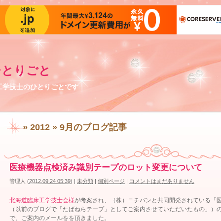
ひとりごと
工学技士のひとりごとです
» 2012 » 9月
のブログ記事
医療機器点検済み識別テープのロット変更について
管理人
(
2012.09.24 05:39
)
|
未分類
|
個別ページ
|
コメントはまだありません
北海道臨床工学技士会様
が考案され、（株）ニチバンと共同開発されている「
（以前のブログで「たばねらテープ」としてご案内させていただいたもの」）
で、ご案内のメールをを頂きました。