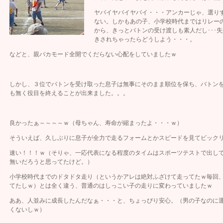
ヤバイヤバイヤバイ・・・アンカーじゃ、選り
ない。しかもあの子、小学校時代まではリレー
から、きっとバトンの受け渡しも素人だし･･･
きされちゃったらどうしよう・・・。
などと、親バカモード全開でくだらない心配をしていましたｗ
しかし、３位でバトンを受け取った息子は無事にそのまま順位を保ち、バトン
も無く役目を終えることが出来ました。。。
良かったぁ～～～～ｗ（母ちゃん、寿命が縮まったよ・・・ｗ）
そういえば、久しぶりに息子が全力で走るフォームとかスピードを見てビック
速い！！！ｗ（そりゃ、一応代表になる程度のタイムはスポーツテストで出し
無いだろうと思ってたけど。）
小学校時代までのドタドタ走り（というかアレは絶対ふざけて走ってたｗ毎回
てたしｗ）とは全く違う、普通のはしっこい子の走りに変わっていましたｗ
ああ、人並みに成長したんだなぁ・・・と、ちょっぴり安心。（男の子なのに
くないしｗ）