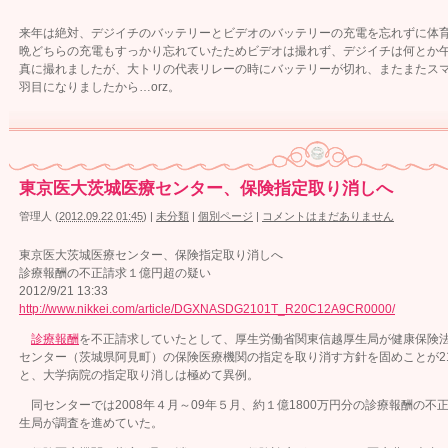
来年は絶対、デジイチのバッテリーとビデオのバッテリーの充電を忘れずに体
晩どちらの充電もすっかり忘れていたためビデオは撮れず、デジイチは何とか
真に撮れましたが、大トリの代表リレーの時にバッテリーが切れ、またまたス
羽目になりましたから…orz。
東京医大茨城医療センター、保険指定取り消しへ
管理人
(
2012.09.22 01:45
)
|
未分類
|
個別ページ
|
コメントはまだありません
東京医大茨城医療センター、保険指定取り消しへ
診療報酬の不正請求１億円超の疑い
2012/9/21 13:33
http://www.nikkei.com/article/DGXNASDG2101T_R20C12A9CR0000/
診療報酬
を不正請求していたとして、厚生労働省関東信越厚生局が健康保険
センター（茨城県阿見町）の保険医療機関の指定を取り消す方針を固めことが2
と、大学病院の指定取り消しは極めて異例。
同センターでは2008年４月～09年５月、約１億1800万円分の診療報酬の不
生局が調査を進めていた。