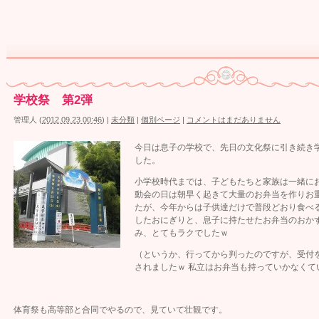
学校祭 第2弾
管理人
(
2012.09.23 00:46
)
|
未分類
|
個別ページ
|
コメントはまだありません
今日は息子の学校で、先日の文化祭に引き続き
した。
小学校時代までは、子どもたちと家族は一緒に
動会の日は朝早く起きて大量のお弁当を作りお
たが、今年からは子供達だけで普段どおり食べ
したおにぎりと、息子に持たせたお弁当のおか
み、とてもラクでしたｗ
（というか、行ってから判ったのですが、受付
されましたｗ 私立はお弁当も持っていかなくて
体育祭も高等部と合同でやるので、見ていて壮観です。