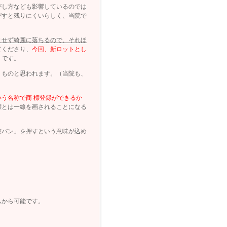
がし方なども影響しているのでは
がすと残りにくいらしく、当院で
とせず綺麗に落ちるので、それほ
てくださり、
今回、新ロットとし
うです。
くものと思われます。（当院も、
う名称で商 標登録ができるか
標とは一線を画されることになる
鼓バン」を押すという意味が込め
ムから可能です。