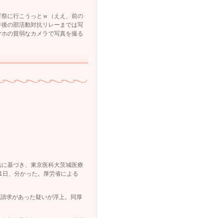
育祭に行こうっとｗ（ええ、前の
午後の部活動対抗リレーまでは写
マホの貧弱なカメラで写真を撮る
法に基づき、東京医科大茨城医療
1日、分かった。厚労省による
正請求があった疑いが浮上。同厚