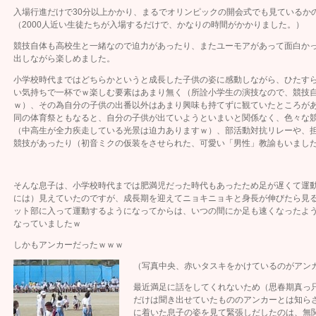
入場行進だけで30分以上かかり、まるでオリンピックの開会式でも見ているか
（2000人近い生徒たちが入場するだけで、かなりの時間がかかりました。）
競技自体も高校生と一緒なので迫力があったり、またユーモアがあって面白か
出しながら楽しめました。
小学校時代まではどちらかというと成長した子供の姿に感動しながら、ひたす
い気持ちで一杯でｗ楽しむ要素はあまり無く（所詮小学生の演技なので、競技
ｗ）、その為自分の子供の出番以外はあまり興味も持てずに観ていたところが
同の体育祭ともなると、自分の子供が出ていようといまいと関係なく、色々な
（中高生が全力疾走している光景は迫力ありますｗ）、部活動対抗リレーや、
競技があったり（初音ミクの仮装をさせられた、可愛い「男性」教諭もいまし
そんな息子は、小学校時代までは肥満児だった時代もあったため足が遅くて運
には）見えていたのですが、成長期を迎えてニョキニョキと身長が伸びたら見
ット部に入って運動するようになってからは、いつの間にか足も速くなったよ
なっていましたｗ
しかもアンカーだったｗｗｗ
（写真中央、赤いタスキをかけているのがアン
最近満足に話をしてくれないため（思春期真っ
だけは聞き出せていたもののアンカーとは知ら
に着いた息子の姿を見て緊張しだしたのは、無