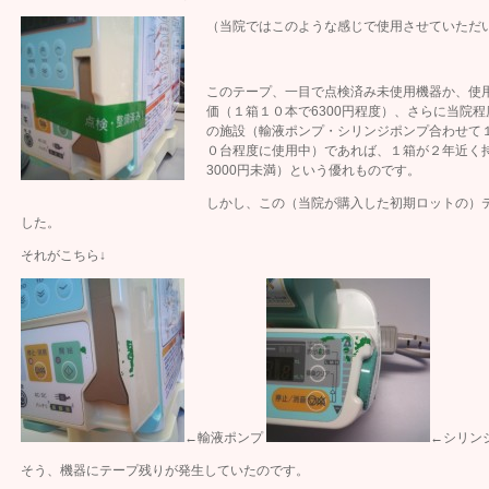
（当院ではこのような感じで使用させていただ
このテープ、一目で点検済み未使用機器か、使
価（１箱１０本で6300円程度）、さらに当院
の施設（輸液ポンプ・シリンジポンプ合わせて
０台程度に使用中）であれば、１箱が２年近く
3000円未満）という優れものです。
しかし、この（当院が購入した初期ロットの）
した。
それがこちら↓
←輸液ポンプ
←シリン
そう、機器にテープ残りが発生していたのです。