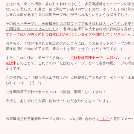
とはいえ、全ての機器に見られるわけではなく、多分看護師さんのテープの剥
ないかと思われ、乱暴に一気に剥がすと残りやすいものの、ゆっくり丁寧に剥
は５台返却があると２台程度テープ残りが見られるというような状況でした。
その
残ったテープも、医療機器用の清掃ワイプで拭き取れば大した労力も必要
ど問題視してはいませんでした
が、北海道臨床工学技士会様が試行錯誤を重ね
てテープ残りが無く尚且つ自然に剥がれにくいタイプを開発してくださった
そ
おそらく、今後発注される施設の方のところには、この新ロットのテープが届
現在使用中の物が終了次第、新ロットを発注させていただく予定です。）
また、これに伴い、テープの名称も、
「点検整備管理テープ「太鼓バン」」とい
確認中
とのことで、これまでの「たばねらテープ」という農作物用テープの商
ようです。
この名称には「（我々臨床工学技士が）点検整備してあるので、私たちが「太
られてい る」そうです。
北海道臨床工学技士会の方々のこの姿勢、素晴らしいですね！
今後も、ありがたく大切に使わせていただきたいと思っています。
医療機器点検整備管理テープ太鼓バン のお問い合わせは
こちら
の専用フォー