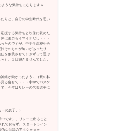
のような気持ちになりますｗ
ったりと、自分の学生時代を思い
ら応援する気持ちと映像に収めた
自体は迫力もイマイチだし・・・
あったのですが、中学生高校生合
競技そのものが迫力があったり
担任を仮装させて引きずって運ぶ
たｗ）、１日飽きませんでした。
動神経が鈍かったように（親の私
る見る痩せて・・・中学でバスケ
うで、今年はリレーの代表選手に
カーの息子。）
只中です）、リレーに出ること
されておらず、スタートライン
関係な母親のアタシｗｗｗ