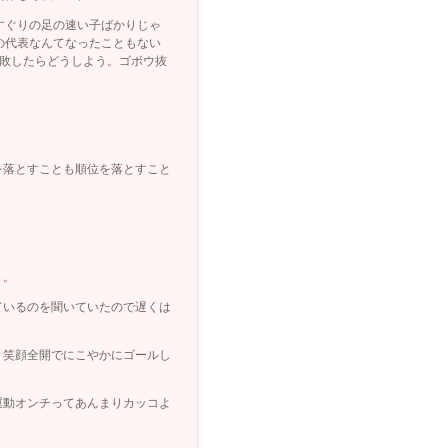
すぐりの足の速い子ばかりじゃ
の代表なんてなったこともない
失敗したらどうしよう。ゴボウ抜
を落とすことも順位を落とすこと
リ。
ているのを聞いていたので遅くは
、笑顔全開でにこやかにゴールし
運動オンチってあんまりカッコよ