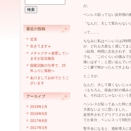
が。
ペンレス貼ってない反対側の
「なんだ、大して変わらない
最近の投稿
って。。。
近況
ちなみに私はペンレスは2時間
生きてますｗ
が、どれも大差なく感じてま
（結局、時間に左右されず、
メチャクチャ放置してい
でも、「このくらいの痛みで
ますが近況報告
痛いはず！」と思い込んでい
国家試験の引率で、25
ごく嫌で怖かったんですよね
年ぶりに母校へ
ところが。
あけましておめでとうご
ざいます
なんだ、大して痛くないじゃ
（もちろん、採血の針の痛み
も、それほどじゃないという
アーカイブ
ペンレスが貼ってあった時に
2019年1月
大差ないように思いました。
2018年9月
血管外されてグリグリされる
てか多分、ペンレスって8割
2017年8月
2017年3月
腎不全になると、透析導入に