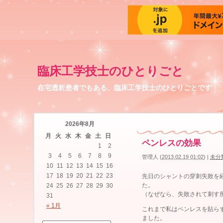
臨床工学技士のひとりごと
在宅透析患者でもある、臨床工学技士のひとりごとです
2026年8月
月
火
水
木
金
土
日
ペンレスの効果
1
2
3
4
5
6
7
8
9
管理人
(
2013.02.19 01:02
)
|
未分
10
11
12
13
14
15
16
17
18
19
20
21
22
23
先日のシャントの穿刺失敗を
た。
24
25
26
27
28
29
30
（なぜなら、失敗されて刺す
31
« 1月
これまで私はペンレスを貼ら
ました。