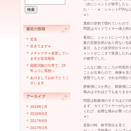
（次にシャントが狭窄したら
た・・・ｗ シャントPTA
ｗ）
透析の穿刺で慣れていたので
最近の投稿
問題はガイドワイヤー挿入時
最初に、シャントにシースを
近況
案の定吻合部があり得ない位
生きてますｗ
多分、もとの血管径が５ｍｍ
メチャクチャ放置してい
ャントがここまで発達したわ
ますが近況報告
の狭窄でした。
国家試験の引率で、25
こんなに細いところが何箇所
年ぶりに母校へ
ことが出来たので、画像を見
あけましておめでとうご
状態でしたが、それを内側か
ざいます
静脈側に２か所と、動脈側に
痛みはそれほどでもありませ
アーカイブ
問題は動脈側の９０％ほどの
まず、ガイドワイヤーがなか
2019年1月
くたび、結構な痛みが襲った
2018年9月
ｗ）
2017年8月
造影の時、狭窄部位を見て、
2017年3月
が・・・予想通り、インフレ