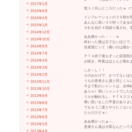
2017年1月
危うく叫ぶところだったｗ（
2016年6月
インフレーションの３０秒が
2016年4月
あんなに長い３０秒ってある
2015年1月
それを合計４回繰り返され、
2014年12月
ああ痛かった・・・ｗ
2014年10月
終わった後は立てないほどで
2014年9月
出産後だって（痛いのは痛か
2014年7月
ＰＴＡ終了後もずっと拡張部
2014年4月
が続き、昨夜はほとんど眠れ
2014年3月
しか～し！！
2014年2月
そのおかげで、かつてないほ
うちの患者さん達と同じくら
2013年11月
今まで私のシャントは、全神
2013年10月
ありｗ）弱いシャントでした
2013年9月
リルが触れるし、ＰＴＡスゴ
痛い思いをした甲斐がありま
2013年8月
でももう二度とやりたくない
2013年7月
たらだけどｗ）
2013年6月
ああ痛かったぁ～。
2013年5月
患者さん達は大変なんだって
2013年4月