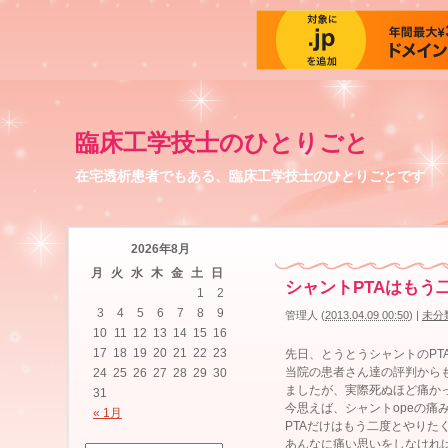
臨床工学技士のひとりごと
在宅透析患者でもある、臨床工学技士のひとりごとです
2026年8月
月
火
水
木
金
土
日
シャントPTAはもう
1
2
3
4
5
6
7
8
9
管理人
(
2013.04.09 00:50
)
|
未分
10
11
12
13
14
15
16
17
18
19
20
21
22
23
先日、とうとうシャントのPT
当院の患者さん達の評判から
24
25
26
27
28
29
30
ましたが、実際死ぬほど痛か
31
今思えば、シャントopeの痛
« 1月
PTAだけはもう二度とやりた
あんなに痛い思いをしなけれ