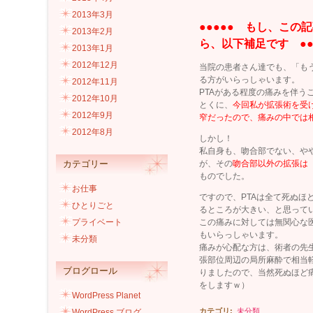
2013年3月
●●●●● もし、こ
2013年2月
ら、以下補足です ●●
2013年1月
2012年12月
当院の患者さん達でも、「も
る方がいらっしゃいます。
2012年11月
PTAがある程度の痛みを伴う
2012年10月
とくに、
今回私が拡張術を受
2012年9月
窄だったので、痛みの中では
2012年8月
しかし！
私自身も、吻合部でない、や
カテゴリー
が、その
吻合部以外の拡張は
ものでした。
お仕事
ですので、PTAは全て死ぬ
ひとりごと
るところが大きい、と思って
プライベート
この痛みに対しては無関心な
もいらっしゃいます。
未分類
痛みが心配な方は、術者の先
張部位周辺の局所麻酔で相当
ブログロール
りましたので、当然死ぬほど
をしますｗ）
WordPress Planet
カテゴリ
:
未分類
WordPress ブログ