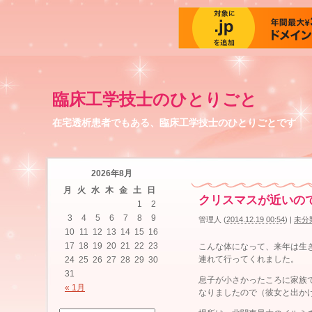
臨床工学技士のひとりごと
在宅透析患者でもある、臨床工学技士のひとりごとです
2026年8月
月
火
水
木
金
土
日
クリスマスが近いの
1
2
3
4
5
6
7
8
9
管理人
(
2014.12.19 00:54
)
|
未分
10
11
12
13
14
15
16
17
18
19
20
21
22
23
こんな体になって、来年は生
連れて行ってくれました。
24
25
26
27
28
29
30
31
息子が小さかったころに家族
« 1月
なりましたので（彼女と出か