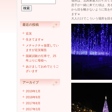
場所は、北関東最大のイルミ
息子が一緒に来てた頃は、光
から目を離さないように気を
ますｗ
大人だけでこういう場所を回
最近の投稿
近況
生きてますｗ
メチャクチャ放置してい
ますが近況報告
国家試験の引率で、25
年ぶりに母校へ
あけましておめでとうご
ざいます
アーカイブ
2019年1月
2018年9月
2017年8月
2017年3月